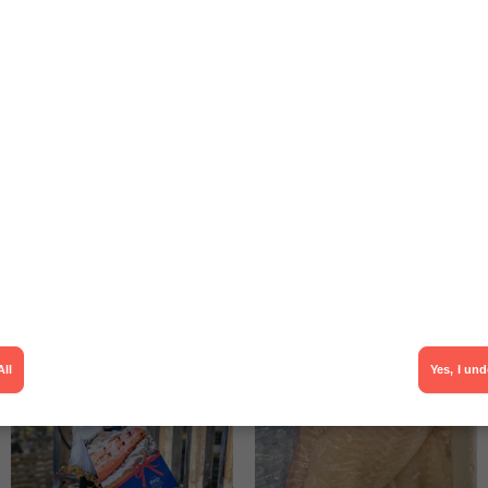
med noggrant utvalda leverantörer,
erbjuda ett komplett sortiment av
produkter som motsvarar våra kunders
förväntningar gällande kvalitet och service.
Till vårt sortiment
Okt 29
Okt 14
All
Yes, I un