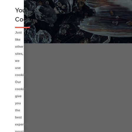
Your
Cookies
Just
like
other
sites,
we
use
cookies.
Our
cookies
give
you
the
best
experience
possible,