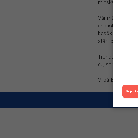
minska efterfrågan
Vår målsättning –
endast nås genom 
besök med någon a
står för – våra de
Tror du, som vi, a
du, som vi, att va
Vi på Ekofisk – N
Reject 