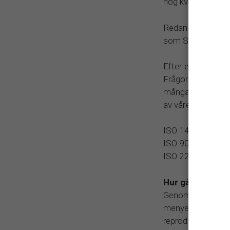
hög kvalitet, leve
Redan första åre
som Sandahls Fo
Efter etablering 
Frågorna var mån
många arbetstimma
av våren 2003 cer
ISO 14001:2015 M
ISO 9001:2015 Kv
ISO 22000:2018 
Hur går vi vidar
Genom en fördjupa
menyer. Syftet m
reproduktionsperio