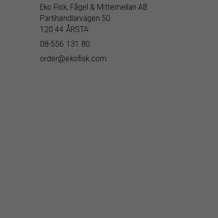
Eko Fisk, Fågel & Mittemellan AB
Partihandlarvägen 50
120 44 ÅRSTA
08-556 131 80
order@ekofisk.com