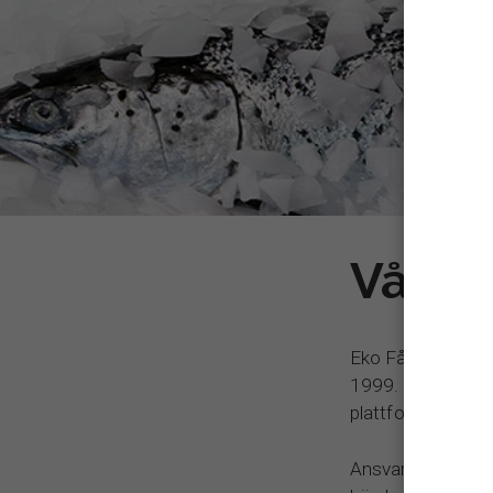
Vår Hi
Eko Fågel, Fisk 
1999. På kort tid
plattform utifrån 
Ansvar, trygghet, 